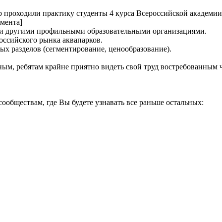
tep проходили практику студенты 4 курса Всероссийской академ
мента]
ими другими профильными образовательными организациями.
оссийского рынка аквапарков.
х разделов (сегментирование, ценообразование).
ым, ребятам крайне приятно видеть свой труд востребованным 
ообществам, где Вы будете узнавать все раньше остальных: