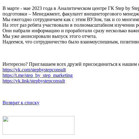
В марте - мае 2023 года в Аналитическом центре ГК Step by S
подготовки – Менеджмент, факультет внешнеторгового менедж
Мы ежегодно сотрудничаем как с этим ВУЗом, так и со мног
На этот раз ребята участвовали в полномасштабном изучении р
Они набрали информацию и проработали сразу несколько важны
Мы уже анонсировали выпуск этого отчета.
Надеемся, что сотрудничество было взаимоуспешным, позитивн
Интересно? Приглашаем всех друзей присоединиться к нашим с
https://vk.com/stepbystepconsult
https://t.me/step_by_step_marketing
https://vk.link/stepbystepconsult
Возврат к списку