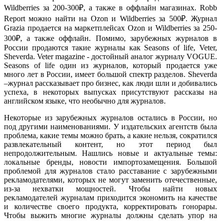
Wildberries за 200-300₽, а также в оффлайн магазинах. Robb
Report можно найти на Ozon и Wildberries за 500₽. Журнал
Grazia продается на маркетплейсах Ozon и Wildberries за 250-
300₽, а также оффлайн. Помимо, зарубежных журналов в
России продаются такие журналы как Seasons of life, Veter,
Sheverda. Veter magazine - достойный аналог журналу VOGUE.
Seasons of life один из журналов, который продается уже
много лет в России, имеет большой спектр разделов. Sheverda
–журнал рассказывает про бизнес, как люди шли и добивались
успеха, в некоторых выпусках присутствуют рассказы на
английском языке, что необычно для журналов.
Некоторые из зарубежных журналов остались в России, но
под другими наименованиями. У издательских агентств была
проблема, какие темы можно брать, а какие нельзя, сократился
развлекательный контент, но этот период был
непродолжительным. Нашлись новые и актуальные темы:
локальные бренды, новости импортозамещения. Большой
проблемой для журналов стало расставание с зарубежными
рекламодателями, которых не могут заменить отечественные,
из-за нехватки мощностей. Чтобы найти новых
рекламодателей журналам приходится экономить на качестве
и количестве своего продукта, корректировать гонорары.
Чтобы выжить многие журналы должны сделать упор на