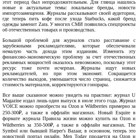
этот период был непродолжительным. Для глянца нашлись
новые и актуальные темы: локальные бренды, новости
импортозамещения. Журналы рассказывают своей аудитории,
где теперь пить кофе после ухода Starbucks, какой бренд
одежды заменит
Zara
. У многих СМИ появились спецпроекты
об отечественных товарах и производствах.
Большой проблемой для журналов стало расставание с
зарубежными рекламодателями, которые обеспечивали
немалую часть дохода этим изданиям. Изменить эту
финансово-экономическую проблему за счет отечественных
рекламных мощностей оказалось невозможно, поскольку этот
ресурс тоже почти исчерпан. Журналы ищут новых
рекламодателей, но при этом экономят. Сокращается
количество выходов, уменьшается число страниц, снижается
стоимость материалов, корректируются гонорары.
Все выше сказанное можно увидеть на практике: журнал U
Magazine издал лишь один выпуск в июле этого года. Журнал
VOICE можно приобрести на Ozon и Wildberries примерно за
250-300₽, а также в оффлайн магазинах. Новый Esquire в
формате журнала Правила жизни можно купить на Ozon и
Wildberries за 350-500₽, а также в оффлайн магазинах. The
Symbol или бывший Harper's Bazaar, в основном, теперь это
новостной портал онлайн. Men Today продается на Ozon и