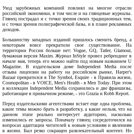
Уход зарубежных компаний повлиял на многие отрасли
российской экономики, в том числе и на глянцевые журналы.
Глянец пострадал и с точки зрения своих традиционных тем,
и с точки зрения полиграфической базы, и в плане рекламных
доходов.
Большинству западных изданий пришлось сменить бренд, а
некоторым вовсе прекратили свое существование. На
территории России больше нет: Vogue, GQ, Tatler, Glamour,
бумажная версия Maxim. Журнал InStyle провел ребрендинг в
начале мая, теперь его можно найти под новым названием U
Magazine. В издательском доме
Independent
Media
после
отзыва лицензии на работу на российском рынке,
Harper
'
s
Bazaar
превратился в
The
Symbol
,
Esquire
- в Правила жизни,
Cosmopolitan
- в
VOICE
,
Men
'
s
Health
- в
Men
Today
. При этом
в коллекции Independent Media сохранились и две франшизы,
работающие в привычном режиме, - это Grazia и Robb Report.
Перед издательскими агентствами встает еще одна проблема,
какие темы можно брать в разработку, а какие нельзя, что на
данном этапе реально интересует аудиторию, насколько
изменились ее запросы. Поначалу глянец сосредоточился на
вопросах адаптации читателей к новым условиям и явлениям
в жизни. Был резко сокращен развлекательный контент. Но