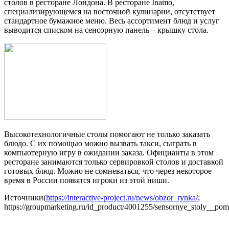
столов в ресторане Лондона. В ресторане Inamo,
специализирующемся на восточной кулинарии, отсутствует
стандартное бумажное меню. Весь ассортимент блюд и услуг
выводится списком на сенсорную панель – крышку стола.
Высокотехнологичные столы помогают не только заказать
блюдо. С их помощью можно вызвать такси, сыграть в
компьютерную игру в ожидании заказа. Официанты в этом
ресторане занимаются только сервировкой столов и доставкой
готовых блюд. Можно не сомневаться, что через некоторое
время в России появятся игроки из этой ниши.
Источники(
https://interactive-project.ru/news/obzor_rynka/
;
https://groupmarketing.ru/id_product/4001255/sensornye_stoly__pom