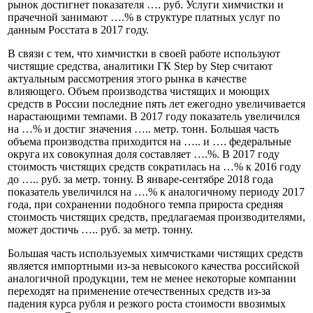
рынок достигнет показателя …. руб. Услуги химчистки и
прачечной занимают ….% в структуре платных услуг по
данным Росстата в 2017 году.
В связи с тем, что химчистки в своей работе используют
чистящие средства, аналитики ГК Step by Step считают
актуальным рассмотрения этого рынка в качестве
влияющего. Объем производства чистящих и моющих
средств в России последние пять лет ежегодно увеличивается
нарастающими темпами. В 2017 году показатель увеличился
на …% и достиг значения ….. метр. тонн. Большая часть
объема производства приходится на ….. и …. федеральные
округа их совокупная доля составляет ….%. В 2017 году
стоимость чистящих средств сократилась на …% к 2016 году
до ….. руб. за метр. тонну. В январе-сентябре 2018 года
показатель увеличился на ….% к аналогичному периоду 2017
года, при сохранении подобного темпа прироста средняя
стоимость чистящих средств, предлагаемая производителями,
может достичь ….. руб. за метр. тонну.
Большая часть используемых химчистками чистящих средств
является импортными из-за невысокого качества российской
аналогичной продукции, тем не менее некоторые компании
переходят на применение отечественных средств из-за
падения курса рубля и резкого роста стоимости ввозимых