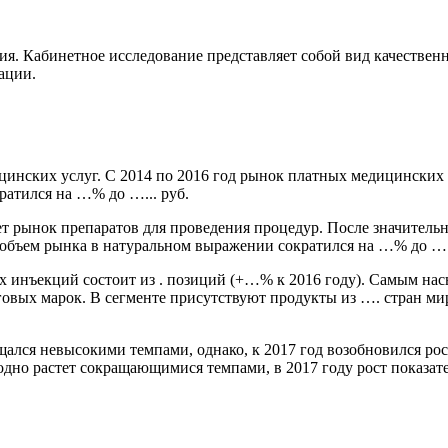
ия. Кабинетное исследование представляет собой вид качествен
ации.
цинских услуг. С 2014 по 2016 год рынок платных медицинских
ратился на …% до …... руб.
 рынок препаратов для проведения процедур. После значительно
 объем рынка в натуральном выражении сократился на …% до …..
их инъекций состоит из . позиций (+…% к 2016 году). Самым 
овых марок. В сегменте присутствуют продукты из …. стран мир
ался невысокими темпами, однако, к 2017 год возобновился рост
но растет сокращающимися темпами, в 2017 году рост показате