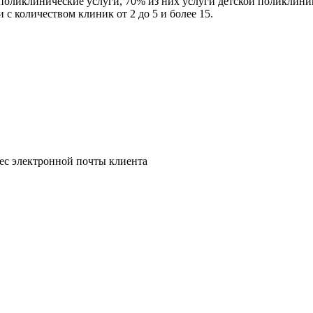
поликлинические услуги, 70% из них услуги детской поликлини
с количеством клиник от 2 до 5 и более 15.
рес электронной почты клиента