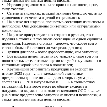
также тряпки для мыться пола из вискозы;
• Изделия разделяются на категории по плотности, цене,
типу фасовки;
• Сегмента вискозных изделий занимает большую часть по
сравнению с сегментом изделий из целлюлозы;
• На рынке нет изделий, полностью состоящих из вискозы и
целлюлозы. Они дополнены синтетикой или натуральными
волокнами;
• На рынке присутствуют как изделия в рулонах, так и
изделия в стопках, в том числе состоящие из одной единицы
продукции. Изделия в стопках – дороже, что скорее всего
связано большей плотностью материала для них;
• Тряпки для пола – более дорогостоящие, чем салфетки;
• Все изделия имеют первичную упаковку, чаще всего из
полиэтилена. алее, оптовые партии могут быть упакованы в
картонные короба или снова в полиэтилен;
• Крупнейший отправитель продукции на экспорт по
итогам 2023 года – …., в таможенной статистике
представлены данные по ……, доля которых суммарно
составляет (…..% в натуральном и ……% в стоимостном
выражении). На втором месте по объему экспорта в
натуральном выражении находится компания ООО «…….»
(На рынке представлены салфетки из вискоз и целлюлозы, а
также тряпки для мыться пола из вискозы.