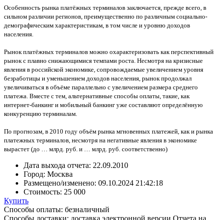
Особенность рынка платёжных терминалов заключается, прежде всего, в
сильном различии регионов, преимущественно по различным социально-
демографическим характеристикам, в том числе и уровню доходов
населения.
Рынок платёжных терминалов можно охарактеризовать как перспективный
рынок с плавно снижающимися темпами роста. Несмотря на кризисные
явления в российской экономике, сопровождаемые увеличением уровня
безработицы и уменьшением доходов населения, рынок продолжал
увеличиваться в объёме параллельно с увеличением размера среднего
платежа. Вместе с тем, альтернативные способы оплаты, такие, как
интернет-банкинг и мобильный банкинг уже составляют определённую
конкуренцию терминалам.
По прогнозам, в 2010 году объём рынка мгновенных платежей, как и рынка
платежных терминалов, несмотря на негативные явления в экономике
вырастет (до … млрд. руб. и … млрд. руб. соответственно)
Дата выхода отчета:
22.09.2010
Город:
Москва
Размещено/изменено:
09.10.2024 21:42:18
Стоимость:
25 000
Купить
Способы оплаты: безналичный
Способы доставки: доставка электронной версии Отчета на